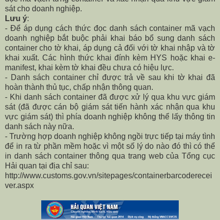
sát cho doanh nghiệp.
Lưu ý
:
- Để áp dụng cách thức đọc danh sách container mã vạch
doanh nghiệp bắt buộc phải khai báo bổ sung danh sách
container cho tờ khai, áp dụng cả đối với tờ khai nhập và tờ
khai xuất. Các hình thức khai đính kèm HYS hoặc khai e-
manifest, khai kèm tờ khai đều chưa có hiệu lực.
- Danh sách container chỉ được trả về sau khi tờ khai đã
hoàn thành thủ tục, chấp nhận thông quan.
- Khi danh sách container đã được xử lý qua khu vực giám
sát (đã được cán bộ giám sát tiến hành xác nhận qua khu
vực giám sát) thì phía doanh nghiệp không thể lấy thông tin
danh sách này nữa.
- Trường hợp doanh nghiệp không ngồi trực tiếp tại máy tình
để in ra từ phần mềm hoặc vì một số lý do nào đó thì có thể
in danh sách container thông qua trang web của Tổng cục
Hải quan tại địa chỉ sau:
http://www.customs.gov.vn/sitepages/containerbarcoderecei
ver.aspx