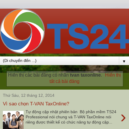
▼
Hiển thị các bài đăng có nhãn
tvan taxonline
.
Hiển thị
tất cả bài đăng
Thứ Sáu, 12 tháng 12, 2014
Vì sao chọn T-VAN TaxOnline?
›
Tự động cập nhật phiên bản Bộ phần mềm TS24
Professional nói chung và T-VAN TaxOnline nói
riêng được thiết kế có chức năng tự động cập...